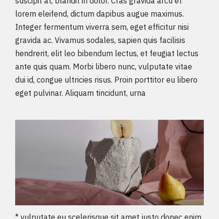
suscipit at, blandit in dolor. Cras gravida arcu et
lorem eleifend, dictum dapibus augue maximus.
Integer fermentum viverra sem, eget efficitur nisi
gravida ac. Vivamus sodales, sapien quis facilisis
hendrerit, elit leo bibendum lectus, et feugiat lectus
ante quis quam. Morbi libero nunc, vulputate vitae
dui id, congue ultricies risus. Proin porttitor eu libero
eget pulvinar. Aliquam tincidunt, urna
* vulputate eu scelerisque sit amet justo donec enim